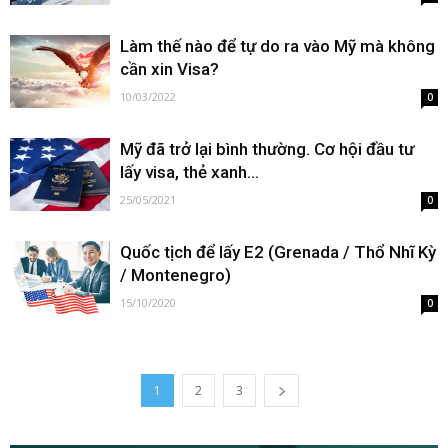
Làm thế nào để tự do ra vào Mỹ mà không
cần xin Visa?
10/03/2022
0
Mỹ đã trở lại bình thường. Cơ hội đầu tư
lấy visa, thẻ xanh...
25/05/2021
0
Quốc tịch để lấy E2 (Grenada / Thổ Nhĩ Kỳ
/ Montenegro)
15/10/2020
0
1
2
3