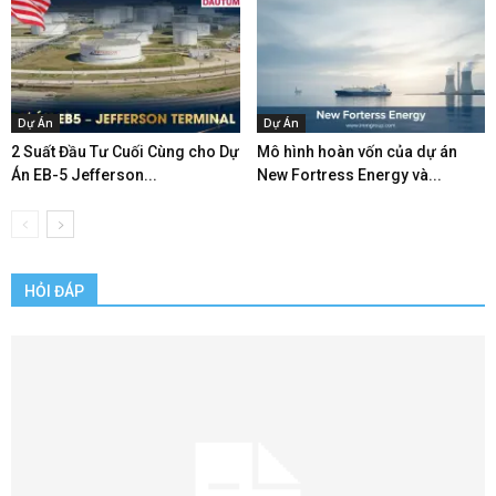
Dự Án
Dự Án
2 Suất Đầu Tư Cuối Cùng cho Dự
Mô hình hoàn vốn của dự án
Án EB-5 Jefferson...
New Fortress Energy và...
HỎI ĐÁP